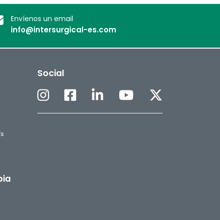
Envíenos un email
info@intersurgical-es.com
Social
Fs
pia