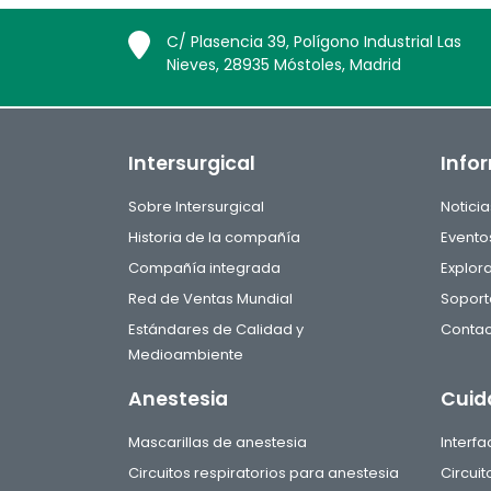
C/ Plasencia 39, Polígono Industrial Las
Nieves, 28935 Móstoles, Madrid
Intersurgical
Info
Sobre Intersurgical
Noticia
Historia de la compañía
Evento
Compañía integrada
Explor
Red de Ventas Mundial
Soport
Estándares de Calidad y
Contac
Medioambiente
Anestesia
Cuid
Mascarillas de anestesia
Interf
Circuitos respiratorios para anestesia
Circui