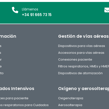
Llámenos
+34 91 665 73 15
rmación
Gestión de vías aéreas
s
Dispositivos para vías aéreas
s
Accesorios para vías aéreas
ar
Conexiones paciente
e
Filtros respiratorios, HMEs y HME
to
Dispositivos de atomización
ados Intensivos
Oxígeno y aerosoltera
aces para paciente
Oxigenoterapia
tos respiratorios para Cuidados
Aerosolterapia