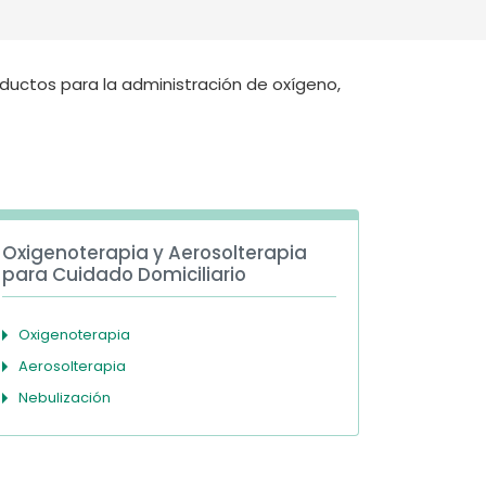
Deutschland
Sweden
España
Turkey
oductos para la administración de oxígeno,
France
International English
Oxigenoterapia y Aerosolterapia
para Cuidado Domiciliario
Oxigenoterapia
Aerosolterapia
Nebulización