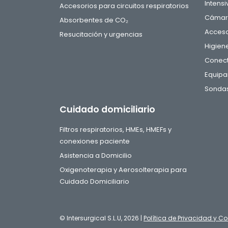
Intensi
Accesorios para circuitos respiratorios
Cámara
Absorbentes de CO₂
Acceso
Resucitación y urgencias
Higien
Conect
Equipa
Sondas
Cuidado domiciliario
Filtros respiratorios, HMEs, HMEFs y
conexiones paciente
Asistencia a Domicilio
Oxigenoterapia y Aerosolterapia para
Cuidado Domiciliario
© Intersurgical S.L.U, 2026 |
Política de Privacidad y Co