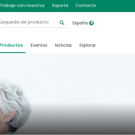
Trabaje con nosotros
Soporte
Contacto
España
United Kingdom
Ireland
Productos
Eventos
Noticias
Explorar
United States
Italia
Australia
Japan
België, Nederlands
Lietuva
Belgique, Français
Malaysia
Canada, English
Mexico
Canada, Français
Nederlands
China
Norway
Colombia
Portugal
Denmark
Russia