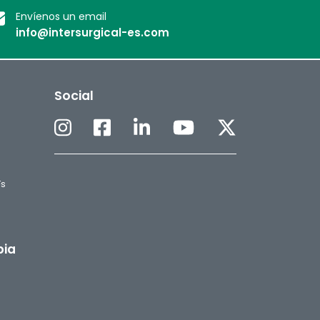
Envíenos un email
info@intersurgical-es.com
Social
Fs
pia