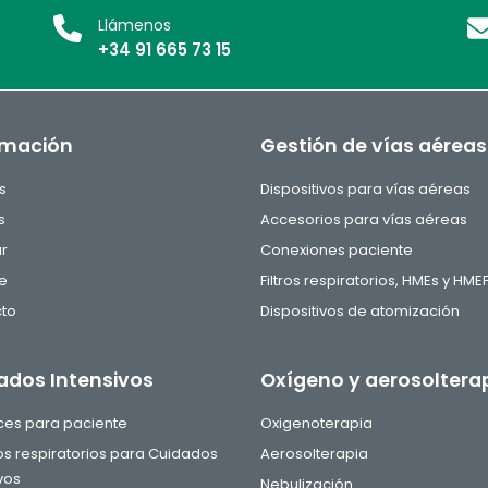
Llámenos
+34 91 665 73 15
rmación
Gestión de vías aéreas
s
Dispositivos para vías aéreas
s
Accesorios para vías aéreas
ar
Conexiones paciente
e
Filtros respiratorios, HMEs y HME
to
Dispositivos de atomización
ados Intensivos
Oxígeno y aerosoltera
aces para paciente
Oxigenoterapia
tos respiratorios para Cuidados
Aerosolterapia
vos
Nebulización