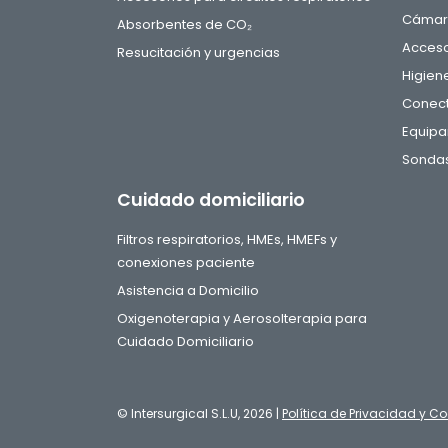
Cámara
Absorbentes de CO₂
Acceso
Resucitación y urgencias
Higien
Conect
Equipa
Sondas
Cuidado domiciliario
Filtros respiratorios, HMEs, HMEFs y
conexiones paciente
Asistencia a Domicilio
Oxigenoterapia y Aerosolterapia para
Cuidado Domiciliario
© Intersurgical S.L.U, 2026 |
Política de Privacidad y Co