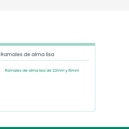
Deutschland
Sweden
España
Turkey
France
International English
Ramales de alma lisa
Ramales de alma lisa de 22mm y 15mm