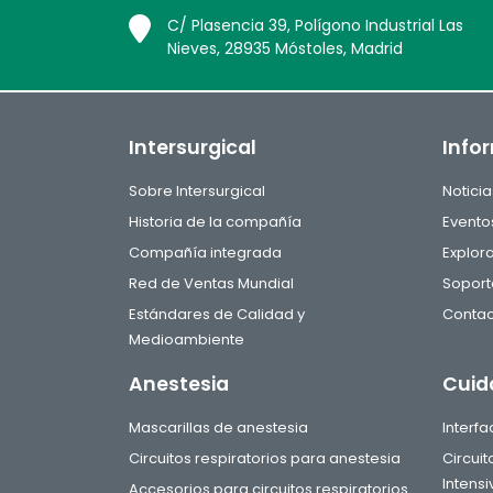
C/ Plasencia 39, Polígono Industrial Las
Nieves, 28935 Móstoles, Madrid
Intersurgical
Info
Sobre Intersurgical
Noticia
Historia de la compañía
Evento
Compañía integrada
Explor
Red de Ventas Mundial
Soport
Estándares de Calidad y
Contac
Medioambiente
Anestesia
Cuid
Mascarillas de anestesia
Interf
Circuitos respiratorios para anestesia
Circui
Intensi
Accesorios para circuitos respiratorios