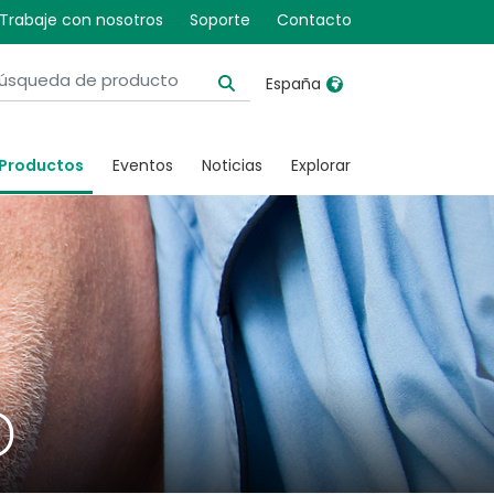
Trabaje con nosotros
Soporte
Contacto
España
United Kingdom
Ireland
Productos
Eventos
Noticias
Explorar
United States
Italia
Australia
Japan
België, Nederlands
Lietuva
Belgique, Français
Malaysia
Canada, English
Mexico
Canada, Français
Nederlands
o
China
Norway
Colombia
Portugal
Denmark
Russia