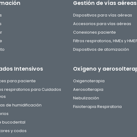
rmación
Gestión de vías aéreas
s
Dispositivos para vías aéreas
s
Accesorios para vías aéreas
ar
Conexiones paciente
e
Filtros respiratorios, HMEs y HME
to
Dispositivos de atomización
ados Intensivos
Oxígeno y aerosoltera
aces para paciente
Oxigenoterapia
tos respiratorios para Cuidados
Aerosolterapia
vos
Nebulización
s de humidificación
Fisioterapia Respiratoria
rios
e bucodental
ores y codos