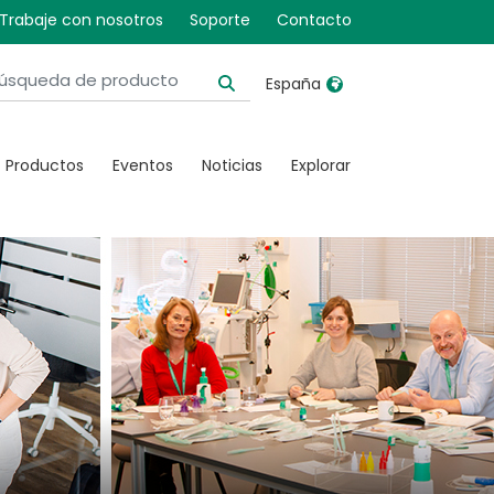
o
Trabaje con nosotros
Soporte
Contacto
España
United Kingdom
Ireland
Productos
Eventos
Noticias
Explorar
United States
Italia
Australia
Japan
België, Nederlands
Lietuva
Belgique, Français
Malaysia
Canada, English
Mexico
Canada, Français
Nederlands
China
Norway
Colombia
Portugal
Denmark
Russia