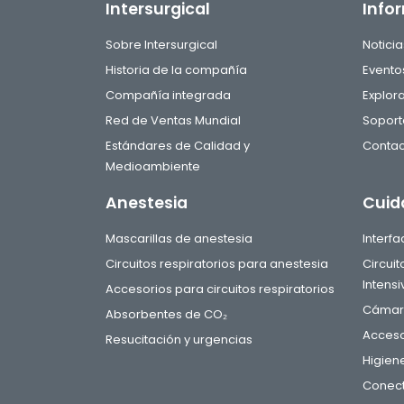
Intersurgical
Info
Sobre Intersurgical
Noticia
Historia de la compañía
Evento
Compañía integrada
Explor
Red de Ventas Mundial
Soport
Estándares de Calidad y
Contac
Medioambiente
Anestesia
Cuid
Mascarillas de anestesia
Interf
Circuitos respiratorios para anestesia
Circui
Intensi
Accesorios para circuitos respiratorios
Cámara
Absorbentes de CO₂
Acceso
Resucitación y urgencias
Higien
Conect