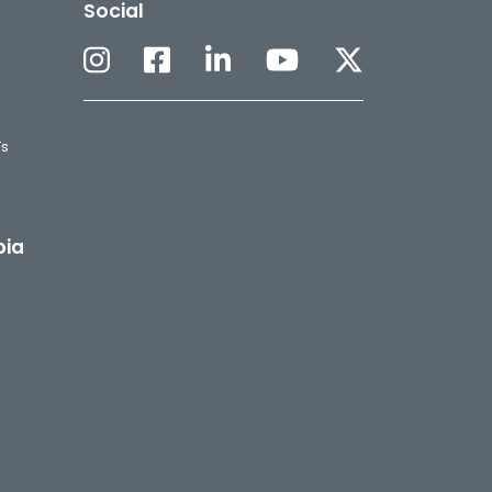
Social
Fs
pia