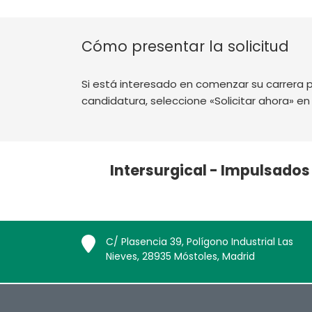
Cómo presentar la solicitud
Si está interesado en comenzar su carrera pr
candidatura, seleccione «Solicitar ahora» e
Intersurgical - Impulsados 
C/ Plasencia 39, Polígono Industrial Las
Nieves, 28935 Móstoles, Madrid