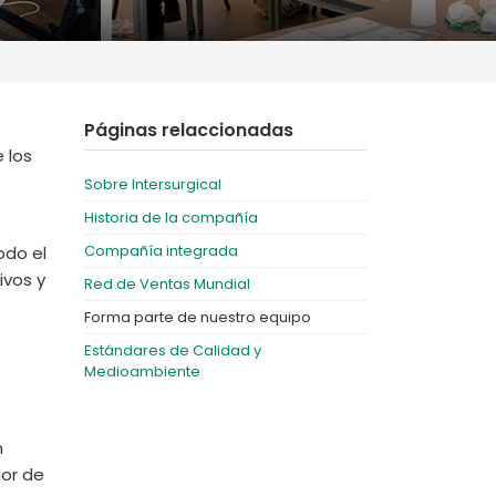
Deutschland
Sweden
España
Turkey
France
Páginas relaccionadas
International English
 los
Sobre Intersurgical
Historia de la compañía
Compañía integrada
odo el
ivos y
Red de Ventas Mundial
Forma parte de nuestro equipo
Estándares de Calidad y
Medioambiente
n
or de