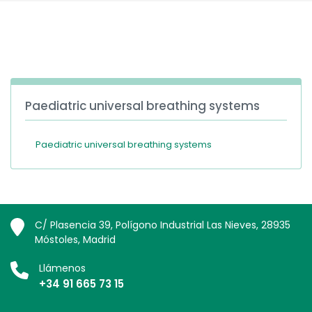
España
Turkey
France
International English
Paediatric universal breathing systems
Paediatric universal breathing systems
C/ Plasencia 39, Polígono Industrial Las Nieves, 28935
Móstoles, Madrid
Llámenos
+34 91 665 73 15