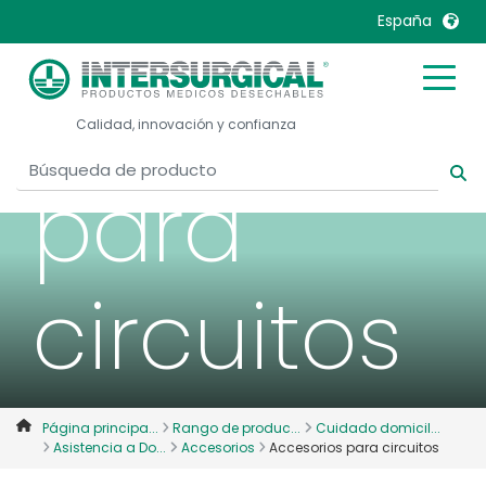
España
Accesorio
United Kingdom
Ireland
Calidad, innovación y confianza
United States
Italia
Australia
Japan
para
België, Nederlands
Lietuva
Belgique, Français
Malaysia
Canada, English
Mexico
circuitos
Canada, Français
Nederlands
China
Norway
Colombia
Portugal
Denmark
Russia
Página principa...
Rango de produc...
Cuidado domicil...
Asistencia a Do...
Accesorios
Accesorios para circuitos
Deutschland
Sweden