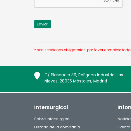
* son secciones obligatorias, por favor complete to
C/ Plasencia 39, Polígono Industrial Las
Nieves, 28935 Móstoles, Madrid
Intersurgical
Info
Sobre Intersurgical
Noticia
Historia de la compañía
Evento