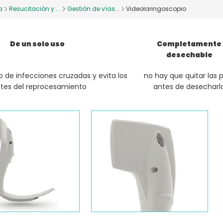
a
Resucitación y ...
Gestión de vías...
Videolaringoscopio
De un solo uso
Completamente
desechable
o de infecciones cruzadas y evita los
no hay que quitar las p
tes del reprocesamiento
antes de desecharl