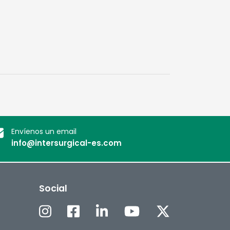
Envíenos un email
info@intersurgical-es.com
Social