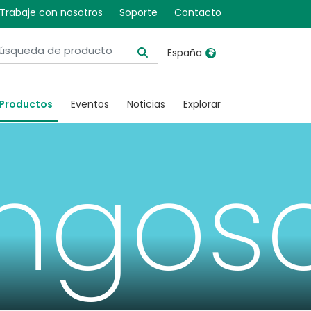
Trabaje con nosotros
Soporte
Contacto
España
United Kingdom
Ireland
Productos
Eventos
Noticias
Explorar
United States
Italia
Australia
Japan
ingos
België, Nederlands
Lietuva
Belgique, Français
Malaysia
Canada, English
Mexico
Canada, Français
Nederlands
China
Norway
Colombia
Portugal
Denmark
Russia