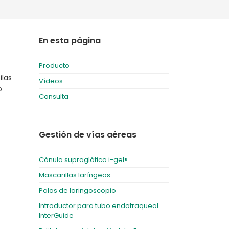
Deutschland
Sweden
España
Turkey
En esta página
France
Producto
International English
ilas
Vídeos
o
Consulta
Gestión de vías aéreas
Cánula supraglótica i-gel®
Mascarillas laríngeas
Palas de laringoscopio
Introductor para tubo endotraqueal
InterGuide