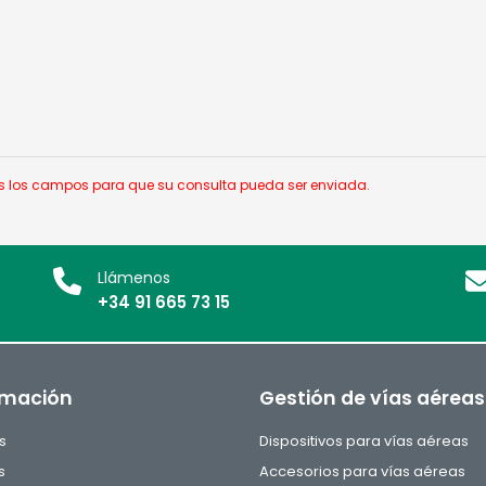
dos los campos para que su consulta pueda ser enviada.
Llámenos
+34 91 665 73 15
rmación
Gestión de vías aéreas
s
Dispositivos para vías aéreas
s
Accesorios para vías aéreas