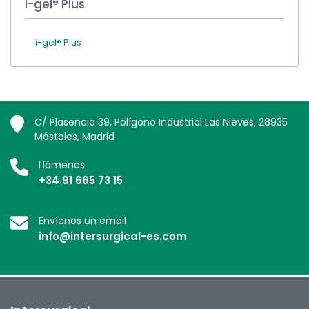
i-gel® Plus
i-gel® Plus
C/ Plasencia 39, Polígono Industrial Las Nieves, 28935
Móstoles, Madrid
Llámenos
+34 91 665 73 15
Envíenos un email
info@intersurgical-es.com