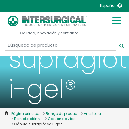
España
Cánula
United Kingdom
Ireland
Calidad, innovación y confianza
United States
Italia
Australia
Japan
supraglót
België, Nederlands
Lietuva
Belgique, Français
Malaysia
Canada, English
Mexico
i-gel®
Canada, Français
Nederlands
China
Norway
Colombia
Portugal
Denmark
Russia
Página principa...
Rango de produc...
Anestesia
Resucitación y ...
Gestión de vías...
Deutschland
Sweden
Cánula supraglótica i-gel®