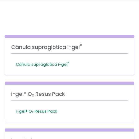
España
Turkey
France
International English
®
Cánula supraglótica i-gel
®
Cánula supraglótica i-gel
i-gel® O₂ Resus Pack
i-gel® O₂ Resus Pack