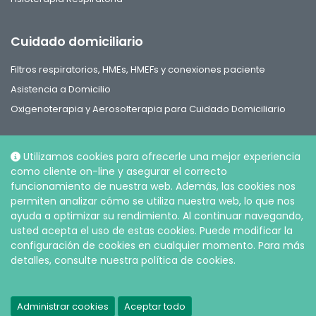
Cuidado domiciliario
Filtros respiratorios, HMEs, HMEFs y conexiones paciente
Asistencia a Domicilio
Oxigenoterapia y Aerosolterapia para Cuidado Domiciliario
Utilizamos cookies para ofrecerle una mejor experiencia
como cliente on-line y asegurar el correcto
funcionamiento de nuestra web. Además, las cookies nos
Social
permiten analizar cómo se utiliza nuestra web, lo que nos
ayuda a optimizar su rendimiento. Al continuar navegando,
usted acepta el uso de estas cookies. Puede modificar la
configuración de cookies en cualquier momento. Para más
detalles, consulte nuestra política de cookies.
© Intersurgical S.L.U, 2026 |
Política de Privacidad y Cookies
Administrar cookies
Aceptar todo