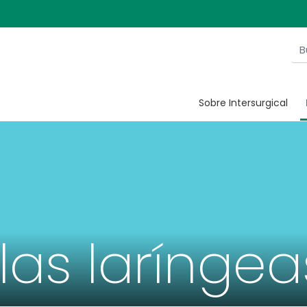
Sobre Intersurgical
las laríngea