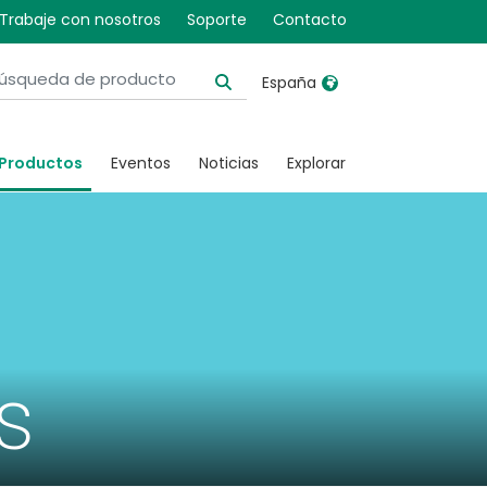
Trabaje con nosotros
Soporte
Contacto
España
United Kingdom
Ireland
Productos
Eventos
Noticias
Explorar
United States
Italia
Australia
Japan
België, Nederlands
Lietuva
Belgique, Français
Malaysia
Canada, English
Mexico
s
Canada, Français
Nederlands
China
Norway
Colombia
Portugal
Denmark
Russia