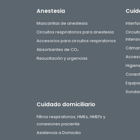
Anestesia
Cuid
Mascarillas de anestesia
Interf
Circuitos respiratorios para anestesia
Circui
Intensi
Accesorios para circuitos respiratorios
Cámara
Absorbentes de CO₂
Acceso
Resucitación y urgencias
Higien
Conect
Equipa
Sondas
Cuidado domiciliario
Filtros respiratorios, HMEs, HMEFs y
conexiones paciente
Asistencia a Domicilio