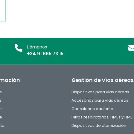
Llámenos
+34 91 665 73 15
rmación
Gestión de vías aéreas
s
Dispositivos para vías aéreas
s
Accesorios para vías aéreas
ar
Conexiones paciente
e
Filtros respiratorios, HMEs y HME
to
Dispositivos de atomización