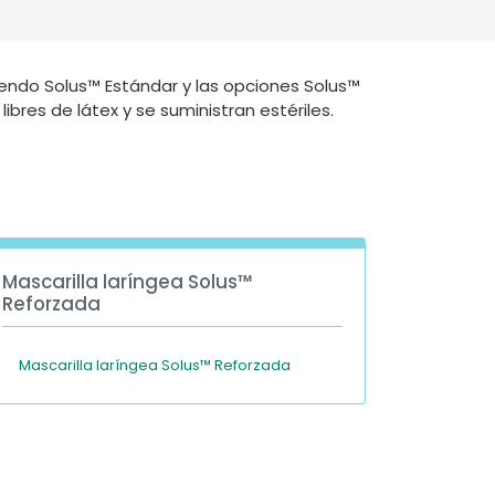
Deutschland
Sweden
España
Turkey
yendo Solus™ Estándar y las opciones Solus™
ibres de látex y se suministran estériles.
France
International English
Mascarilla laríngea Solus™
Reforzada
Mascarilla laríngea Solus™ Reforzada