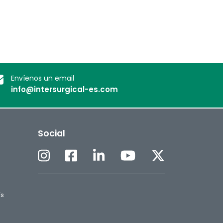
Envíenos un email
info@intersurgical-es.com
Social
Fs