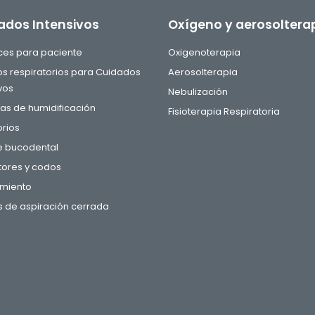
ados Intensivos
Oxígeno y aerosoltera
aces para paciente
Oxigenoterapia
tos respiratorios para Cuidados
Aerosolterapia
vos
Nebulización
s de humidificación
Fisioterapia Respiratoria
rios
e bucodental
ores y codos
miento
 de aspiración cerrada