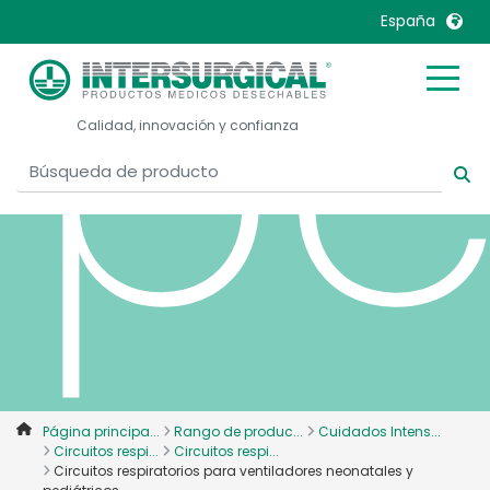
pe
España
United Kingdom
Ireland
Calidad, innovación y confianza
United States
Italia
Australia
Japan
België, Nederlands
Lietuva
Belgique, Français
Malaysia
Canada, English
Mexico
Canada, Français
Nederlands
China
Norway
Colombia
Portugal
Denmark
Russia
Página principa...
Rango de produc...
Cuidados Intens...
Circuitos respi...
Circuitos respi...
Deutschland
Sweden
Circuitos respiratorios para ventiladores neonatales y