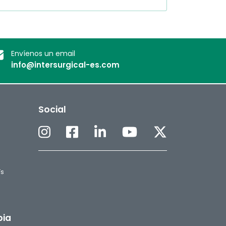
Envíenos un email
info@intersurgical-es.com
Social
Fs
pia