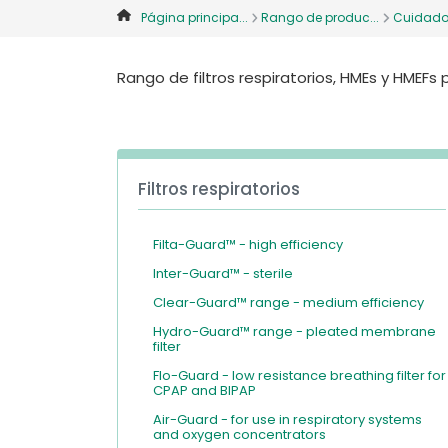
Página principa...
Rango de produc...
Cuidado 
Rango de filtros respiratorios, HMEs y HMEFs p
Filtros respiratorios
Filta-Guard™ - high efficiency
Inter-Guard™ - sterile
Clear-Guard™ range - medium efficiency
Hydro-Guard™ range - pleated membrane
filter
Flo-Guard - low resistance breathing filter for
CPAP and BIPAP
Air-Guard - for use in respiratory systems
and oxygen concentrators