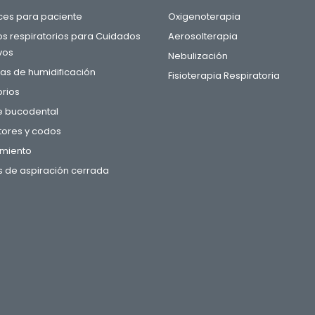
aces para paciente
Oxigenoterapia
tos respiratorios para Cuidados
Aerosolterapia
vos
Nebulización
s de humidificación
Fisioterapia Respiratoria
rios
e bucodental
ores y codos
miento
 de aspiración cerrada