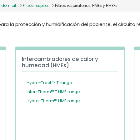
domicil...
Filtros respira...
Filtros respiratorios, HMEs y HMEFs
ara la protección y humidificación del paciente, el circuito r
Intercambiadores de calor y
humedad (HMEs)
Hydro-Trach™ T range
Inter-Therm™ T HME range
Hydro-Therm™ HME range