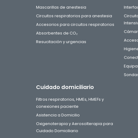
Mascarillas de anestesia
Interf
Circuitos respiratorios para anestesia
Circui
Intensi
Accesorios para circuitos respiratorios
Cámara
Absorbentes de CO₂
Acceso
Resucitación y urgencias
Higien
Conect
Equipa
Sondas
Cuidado domiciliario
Filtros respiratorios, HMEs, HMEFs y
conexiones paciente
Asistencia a Domicilio
Oxigenoterapia y Aerosolterapia para
Cuidado Domiciliario