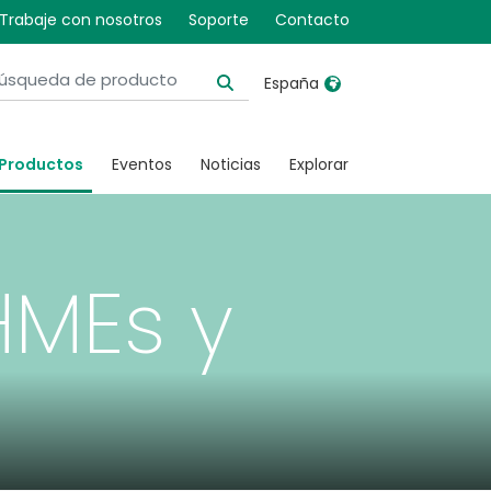
Trabaje con nosotros
Soporte
Contacto
España
United Kingdom
Ireland
Productos
Eventos
Noticias
Explorar
United States
Italia
Australia
Japan
België, Nederlands
Lietuva
 HMEs y
Belgique, Français
Malaysia
Canada, English
Mexico
Canada, Français
Nederlands
China
Norway
Colombia
Portugal
Denmark
Russia