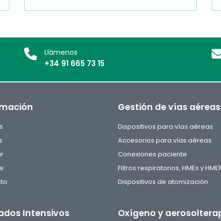
Llámenos
+34 91 665 73 15
rmación
Gestión de vías aéreas
s
Dispositivos para vías aéreas
s
Accesorios para vías aéreas
ar
Conexiones paciente
e
Filtros respiratorios, HMEs y HME
to
Dispositivos de atomización
ados Intensivos
Oxígeno y aerosoltera