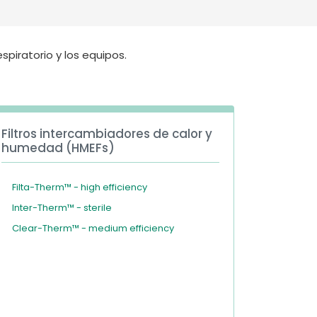
Deutschland
Sweden
España
Turkey
espiratorio y los equipos.
France
International English
Filtros intercambiadores de calor y
humedad (HMEFs)
Filta-Therm™ - high efficiency
Inter-Therm™ - sterile
Clear-Therm™ - medium efficiency