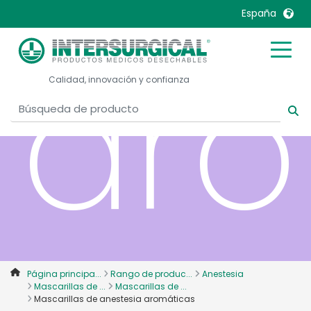
España
aro
United Kingdom
Ireland
Calidad, innovación y confianza
United States
Italia
Australia
Japan
België, Nederlands
Lietuva
Belgique, Français
Malaysia
Canada, English
Mexico
Canada, Français
Nederlands
China
Norway
Colombia
Portugal
Denmark
Russia
Página principa...
Rango de produc...
Anestesia
Mascarillas de ...
Mascarillas de ...
Deutschland
Sweden
Mascarillas de anestesia aromáticas