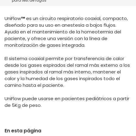
para test de fugas
España
Turkey
France
UniFlow
™
es un circuito respiratorio coaxial, compacto,
International English
diseñado para su uso en anestesia a bajos flujos.
Ayuda en el mantenimiento de la homeotermia del
paciente, y ofrece una versión con la línea de
monitorización de gases integrada.
El sistema coaxial permite por transferencia de calor
desde los gases espirados del ramal más externo a los
gases inspirados al ramal más interno, mantener el
calor y la humedad de los gases inspirados todo el
camino hasta el paciente.
UniFlow puede usarse en pacientes pediátricos a partir
de 5Kg de peso.
En esta página