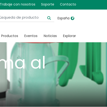
enado,
Trabaje con nosotros
Soporte
Contacto
España
de
United Kingdom
Ireland
Productos
Eventos
Noticias
Explorar
United States
Italia
Australia
Japan
uma al
België, Nederlands
Lietuva
Belgique, Français
Malaysia
Canada, English
Mexico
Canada, Français
Nederlands
China
Norway
Colombia
Portugal
Denmark
Russia