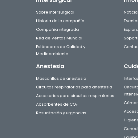
Intersurgical
Info
Sobre Intersurgical
Noticia
Historia de la compañía
Evento
Compañía integrada
Explor
Red de Ventas Mundial
Soport
Estándares de Calidad y
Contac
Medioambiente
Anestesia
Cuid
Mascarillas de anestesia
Interf
Circuitos respiratorios para anestesia
Circui
Intensi
Accesorios para circuitos respiratorios
Cámara
Absorbentes de CO₂
Acceso
Resucitación y urgencias
Higien
Conect
Equipa