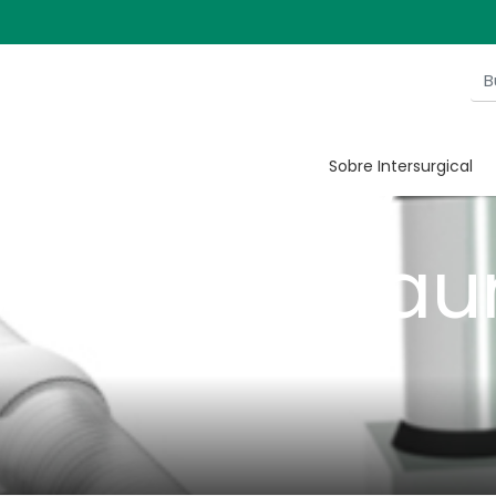
seguro y ord
do el riesgo 
Sobre Intersurgical
iones y tra