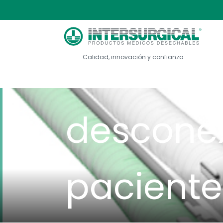
entorno 
reducien
Calidad, innovación y confianza
desconex
paciente