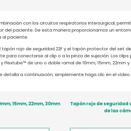
mbinación con los circuitos respiratorios Intersurgical, perm
or del paciente. De esta manera proporcionamos un entorno
 al paciente.
 el tapón rojo de seguridad 22F y el tapón protector del set
e para conectarse al clip o a la pinza de sujeción. Los clip
e y Flextube™ de uno o doble ramal de 10mm, 15mm, 22mm 
 detalla a continuación; simplemente haga clic en el vídeo 
n 10mm, 15mm, 22mm, 30mm
Tapón rojo de seguridad o
de las cám