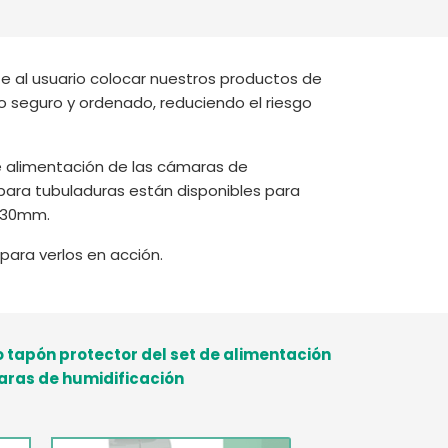
Deutschland
Sweden
España
Turkey
ite al usuario colocar nuestros productos de
France
 seguro y ordenado, reduciendo el riesgo
International English
 de alimentación de las cámaras de
s para tubuladuras están disponibles para
y 30mm.
para verlos en acción.
 tapón protector del set de alimentación
aras de humidificación