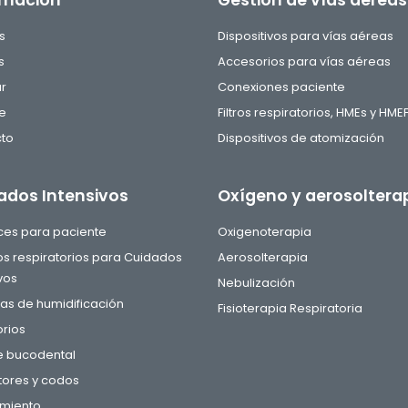
rmación
Gestión de vías aéreas
s
Dispositivos para vías aéreas
s
Accesorios para vías aéreas
ar
Conexiones paciente
e
Filtros respiratorios, HMEs y HME
to
Dispositivos de atomización
ados Intensivos
Oxígeno y aerosoltera
aces para paciente
Oxigenoterapia
tos respiratorios para Cuidados
Aerosolterapia
vos
Nebulización
s de humidificación
Fisioterapia Respiratoria
rios
e bucodental
ores y codos
miento