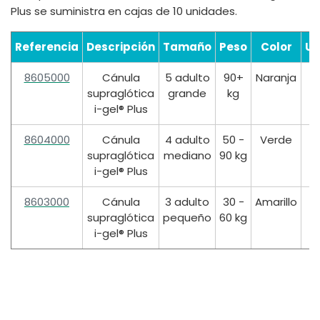
Plus se suministra en cajas de 10 unidades.
Referencia
Descripción
Tamaño
Peso
Color
Ud
8605000
Cánula
5 adulto
90+
Naranja
supraglótica
grande
kg
i-gel® Plus
8604000
Cánula
4 adulto
50 -
Verde
supraglótica
mediano
90 kg
i-gel® Plus
8603000
Cánula
3 adulto
30 -
Amarillo
supraglótica
pequeño
60 kg
i-gel® Plus